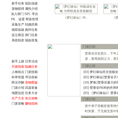
关于公测后物价的一些猜想
新手任务
组队练级
圣巫抓鬼心得 封怪顺序很重要
宠物获得
属性介绍
天音60技能涅槃咒测试
加入师门
NPC 寻访
合理使用收费道具(修炼丹)
《梦幻诛仙》90…
《
PK 设置
帮派管理
关于BB化资质化悟性
采集生产
结婚庆典
赚钱大秘籍 不贱不商，无奸不
梦幻诛仙称谓属性汇总及获得
领双练级
跑环任务
人物侠义值的获得途径和用途
设立商店
师门任务
关于25级隐藏任务 黑心老人
系统拍卖
镇妖抓鬼
新区冲级攻略 玩家必看
门派介绍
关于天音寺的一点小提示
宝宝攻击和伤害攻击计算
常用资料
焚香谷历史悠久，千年
梦幻诛仙练级之不用药
湛，善用炎阳之力，甚
新手上路
日常活动
给内测新玩家的入门级保姆帖
门派心得
升级指南
隐藏任务
梦幻诛仙称谓的加成效果一览
人物加点
门派技能
梦诛搞笑四格之一晕机事件
[03]
·
梦幻诛仙符文技能
赚钱的小门道 养家糊口不容易
科举答题
寻访坐标
[02]
·
梦幻诛仙2焚香谷天
吃不起药？教你一招省元宝秘
阵法详解
宠物图鉴
[10]
·
梦诛2焚香谷最大的
关于如何快速跑护送任务的心
门派介绍
武器装备
[05]
·
焚香谷PK时的作用
梦幻诛仙封测游戏小技巧说明
地图信息
任务大全
[05]
·
《梦幻诛仙2》焚香
宠物图鉴，让你抓宠买宠不迷
生产大全
加点攻略
门派介绍
宠物技能大搜集，封测BB技能
门派攻略
赚钱指南
55变异凶灵化生现场实录
派中弟子容貌皆俊美绝
关于化生，和启灵（迷信说法
时突袭，于无相无形中
寻访任务NPC图片资料