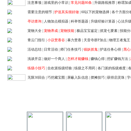
注意事项
|
游戏里的小常识
|
常见问题80条
|
升级路线推荐
|
称谓加
需要注意的细节
|
护送其实很好做
|
60以下的宠物选择
|
各个方面分
寻访查询
|
人物加点模拟器
|
科举答题器
|
升级经验计算器
|
心法升
宠物大全
|
宠物养成
|
宠物技能
|
极品宝宝鉴定
|
抓宠七要素
|
技能分
青云门指引
|
小议焚香谷
|
暴力焚香
|
天音寺群P加点
|
物理王者鬼王
活动总结
|
日常活动
|
师门任务技巧
|
镇妖抓鬼
|
护送任务心得
|
黑心
浅谈开店
|
做好一个商人
|
怎样才能赚钱
|
赚钱心得
|
挖矿赚钱方法
|
练级小技巧
|
合欢派练级经验
|
练级之不用药
|
各门派的练级难度
|
无限30回合
|
巧挖藏宝图
|
屏蔽入队信息
|
摆摊技巧
|
获得启灵珠
|
字