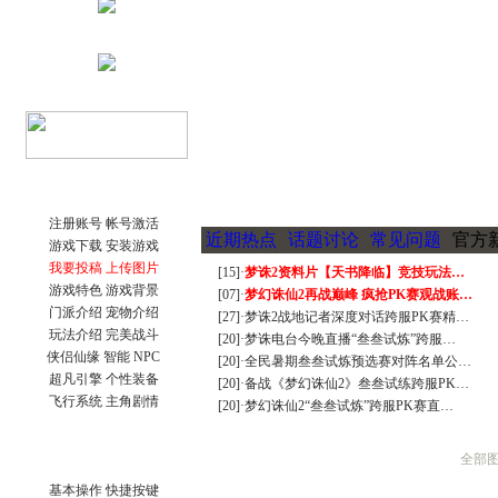
给内测新玩家的入门级保姆帖
梦幻诛仙称谓的加成效果一览
梦诛搞笑四格之一晕机事件
赚钱的小门道 养家糊口不容易
吃不起药？教你一招省元宝秘
关于如何快速跑护送任务的心
梦幻诛仙封测游戏小技巧说明
宠物图鉴，让你抓宠买宠不迷
宠物技能大搜集，封测BB技能
55变异凶灵化生现场实录
新手入门
关于化生，和启灵（迷信说法
寻访任务NPC图片资料
注册账号
帐号激活
近期热点
话题讨论
常见问题
官方
世界排名第一六技能宠物的打
游戏下载
安装游戏
宠物技能详细介绍文字版
我要投稿
上传图片
[15]·
梦诛2资料片【天书降临】竞技玩法…
教加入帮派可以学到的技能！
游戏特色
游戏背景
[07]·
梦幻诛仙2再战巅峰 疯抢PK赛观战账…
教你挑选出最有价值的宝宝
门派介绍
宠物介绍
[27]·
梦诛2战地记者深度对话跨服PK赛精…
如何提高宝宝技能的领悟几率
玩法介绍
完美战斗
[20]·
梦诛电台今晚直播“叁叁试炼”跨服…
排名第一的极品A宠打造及诞
侠侣仙缘
智能 NPC
[20]·
全民暑期叁叁试炼预选赛对阵名单公…
6大门派装备及BB的选择
超凡引擎
个性装备
大家都来说说防骗技巧
[20]·
备战《梦幻诛仙2》叁叁试练跨服PK…
飞行系统
主角剧情
分析：用导标棋做挖宝任务赚
[20]·
梦幻诛仙2“叁叁试炼”跨服PK赛直…
镇妖抓鬼心得打法及要点
史上最牛宠物宝宝资料大全
高手进阶
游戏截图
全部
如何获得幼年菜刀兔宝宝[最新
[寂寞姐]教你平民赚钱心得
基本操作
快捷按键