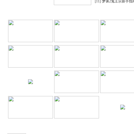
[11]
·
梦诛2鬼王宗新手指
游
精华推荐