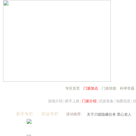
镇妖抓鬼心得打法及要点
史上最牛宠物宝宝资料大全
如何获得幼年菜刀兔宝宝[最新
[寂寞姐]教你平民赚钱心得
关于公测后物价的一些猜想
圣巫抓鬼心得 封怪顺序很重要
天音60技能涅槃咒测试
合理使用收费道具(修炼丹)
关于BB化资质化悟性
专区首页
门派加点
门派技能
科举答题
赚钱大秘籍 不贱不商，无奸不
梦幻诛仙称谓属性汇总及获得
游戏介绍
|
新手上路
|
门派介绍
|
武器装备
|
地图信息
|
人物侠义值的获得途径和用途
关于25级隐藏任务 黑心老人
新手专栏
职业专栏
滚动推荐:
新区冲级攻略 玩家必看
关于天音寺的一点小提示
宝宝攻击和伤害攻击计算
梦幻诛仙练级之不用药