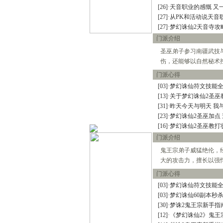
[26]
·
天音职业的感慨 又
[27]
·
从PK和活动说天音
[27]
·
梦幻诛仙2天音寺攻
门派介绍
圣巫弟子参习南疆武技
伤，还能够以自然秘术
门派心得
[03]
·
梦幻诛仙符文技能
[13]
·
关于梦幻诛仙2圣巫
[31]
·
昨天今天与明天 我
[23]
·
梦幻诛仙2圣巫加点
[16]
·
梦幻诛仙2圣巫教打
门派介绍
鬼王宗弟子威猛绝伦，
大的攻击力，擅长以强
门派心得
[03]
·
梦幻诛仙符文技能
[03]
·
梦幻诛仙60副本秒
[30]
·
梦诛2鬼王宗新手指
[12]
·
《梦幻诛仙2》鬼王