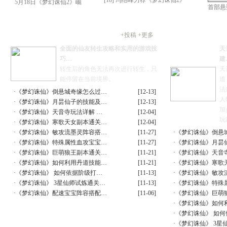
综合经验
玩家交流
+
投稿
+
更多
全面的仙友转生攻略和实用的游戏技
天
巧…
建
转生后的角色无法再次进行转生，只
天
能停留在当前境界。
道
法
·
《梦幻诛仙》倒悬城奇缘怎么过…
[12-13]
人
·
《梦幻诛仙》月昙仙子的技能及…
[12-13]
加
·
《梦幻诛仙》天音寺玩法详解 …
[12-04]
玩
·
《梦幻诛仙》寒歌天女副本通关…
[12-04]
·
《梦幻诛仙》敏攻流墨灵阵容搭…
[11-27]
·
《梦幻诛仙》倒悬
·
《梦幻诛仙》特殊属性血攻宝宝…
[11-27]
·
《梦幻诛仙》月昙
·
《梦幻诛仙》巨萌狼王副本通关…
[11-21]
·
《梦幻诛仙》天音
·
《梦幻诛仙》如何利用丹道技能…
[11-21]
·
《梦幻诛仙》寒歌
·
《梦幻诛仙》 如何依据阶级打…
[11-13]
·
《梦幻诛仙》敏攻
·
《梦幻诛仙》 3星仙师试炼通关…
[11-13]
·
《梦幻诛仙》特殊
·
《梦幻诛仙》配速宝宝阵容搭配…
[11-06]
·
《梦幻诛仙》巨萌
·
《梦幻诛仙》如何
·
《梦幻诛仙》 如
·
《梦幻诛仙》 3星