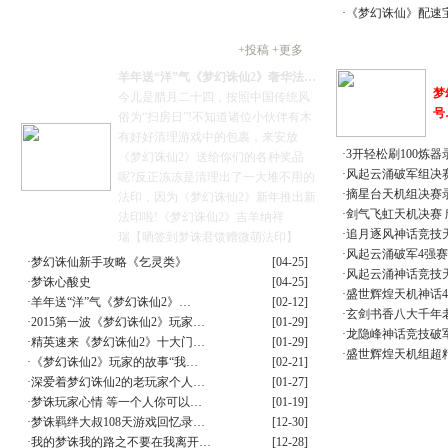
·
《梦幻诛仙》配速
心情故事
论坛热贴
+
投稿
+
更多
羊年送“洋”气《梦幻诛仙2》奢华法…
梦
‍今儿是腊月二十四，按照中国传统风
号
俗为“扫房日”!不知道诸位小伙伴有木
有好好清理游戏中的包裹，来安放
·
3开轻松刷100炼器
《梦幻诛仙2》送给你们的各种奖品
·
风起云涌破军组决赛
呢?反正冻冻是清理出了一大堆不用的
·
摘星台天机组决赛
法印，因为《梦幻诛仙2》新年推出新
·
剑气飞虹天机决赛
法印啦!‍‍‍‍‍‍《梦幻诛仙2》吉羊纳祥
·
追月逐风神话竞技
瑞‍‍‍【晒签到梦诛君馈赠微萌法印】‍
·
风起云涌破军4强赛
·
梦幻诛仙新手攻略《乞灵类》
[04-25]
·
风起云涌神话竞技
·
梦诛心酸史
[04-25]
·
盛世辉煌天机神话4
·
羊年送“洋”气《梦幻诛仙2》…
[02-12]
·
玄剑书香八大千年
·
2015第一波《梦幻诛仙2》玩家…
[01-29]
·
龙隐峰神话竞技破
·
精英速来《梦幻诛仙2》十大门…
[01-29]
·
盛世辉煌天机组超
·
《梦幻诛仙2》玩家的故事“我…
[02-21]
·
深爱着梦幻诛仙2的老玩家个人…
[01-27]
·
梦诛玩家心情 等一个人你可以…
[01-19]
·
梦诛羁绊大叔108天游戏回忆录…
[12-30]
·
我的梦诛我的路之不要在我离开…
[12-28]