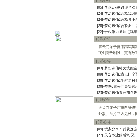
门派心得
世界排名第一六技能宠物的打
宠物技能详细介绍文字版
[05]
·
梦诛2玩家讨论合欢
教加入帮派可以学到的技能！
[24]
·
梦幻诛仙2合欢120
教你挑选出最有价值的宝宝
[24]
·
梦幻诛仙2合欢并不
如何提高宝宝技能的领悟几率
[28]
·
梦幻诛仙2合欢派49
排名第一的极品A宠打造及诞
[22]
·
合欢派力量加点玩
6大门派装备及BB的选择
门派介绍
大家都来说说防骗技巧
分析：用导标棋做挖宝任务赚
青云门弟子善用高深莫
飞剑克敌制胜，更有数
门派心得
[03]
·
梦幻诛仙符文技能
[09]
·
梦幻诛仙2青云门全
[30]
·
梦幻诛仙2里的群秒
[30]
·
梦诛2青云门高等级
[23]
·
梦幻诛仙青云加点
门派介绍
天音寺弟子注重自身修
外敌、加持己方见长，
门派心得
[05]
·
玩家分享：我就这
[27]
·
天音职业的感慨 又