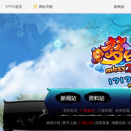
17173首页
网站导航
新网游
镇妖抓鬼心得打法及要点
史上最牛宠物宝宝资料大全
如何获得幼年菜刀兔宝宝[最新
专区首页
门派加点
门派技能
科举答题
[寂寞姐]教你平民赚钱心得
关于公测后物价的一些猜想
游戏介绍
|
新手上路
|
门派介绍
|
武器装备
|
地图信息
|
圣巫抓鬼心得 封怪顺序很重要
天音60技能涅��咒测试