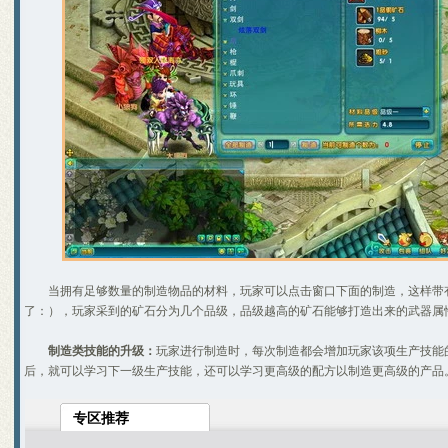
梦幻诛仙称谓的加成效果一览
梦诛搞笑四格之一晕机事件
赚钱的小门道 养家糊口不容易
吃不起药？教你一招省元宝秘
关于如何快速跑护送任务的心
梦幻诛仙封测游戏小技巧说明
宠物图鉴，让你抓宠买宠不迷
宠物技能大搜集，封测BB技能
55变异凶灵化生现场实录
关于化生，和启灵（迷信说法
寻访任务NPC图片资料
世界排名第一六技能宠物的打
宠物技能详细介绍文字版
教加入帮派可以学到的技能！
教你挑选出最有价值的宝宝
如何提高宝宝技能的领悟几率
排名第一的极品A宠打造及诞
当拥有足够数量的制造物品的材料，玩家可以点击窗口下面的制造，这样带
6大门派装备及BB的选择
了：），玩家采到的矿石分为几个品级，品级越高的矿石能够打造出来的武器属
大家都来说说防骗技巧
分析：用导标棋做挖宝任务赚
制造类技能的升级：
玩家进行制造时，每次制造都会增加玩家该项生产技能
后，就可以学习下一级生产技能，还可以学习更高级的配方以制造更高级的产品