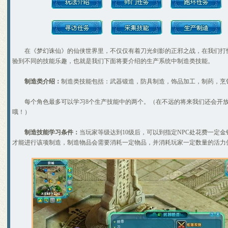
教加入帮派可以学到的技能！
教你挑选出最有价值的宝宝
如何提高宝宝技能的领悟几率
排名第一的极品A宠打造及诞
6大门派装备及BB的选择
大家都来说说防骗技巧
在《梦幻诛仙》的仙侠世界里，不仅仅有着刀光剑影的正邪之战，在我们打
分析：用导标棋做挖宝任务赚
验到不同的技能乐趣，也就是我们下面将要介绍的生产系统中制造类技能。
镇妖抓鬼心得打法及要点
史上最牛宠物宝宝资料大全
制造类介绍：
制造类技能包括：武器锻造，防具制造，饰品加工，制药，烹
如何获得幼年菜刀兔宝宝[最新
[寂寞姐]教你平民赚钱心得
关于公测后物价的一些猜想
每个角色最多可以学习8个生产技能中的两个。（在不远的将来我们还会开放
圣巫抓鬼心得 封怪顺序很重要
哦！）
天音60技能涅��咒测试
合理使用收费道具(修炼丹)
制造技能学习条件：
当玩家等级达到10级后，可以到指定NPC处花费一定
关于BB化资质化悟性
才能进行该项制造，制造物品会需要消耗一定物品，并消耗玩家一定数量的活力
赚钱大秘籍 不贱不商，无奸不
梦幻诛仙称谓属性汇总及获得
人物侠义值的获得途径和用途
关于25级隐藏任务 黑心老人
新区冲级攻略 玩家必看
关于天音寺的一点小提示
宝宝攻击和伤害攻击计算
梦幻诛仙练级之不用药
给内测新玩家的入门级保姆帖