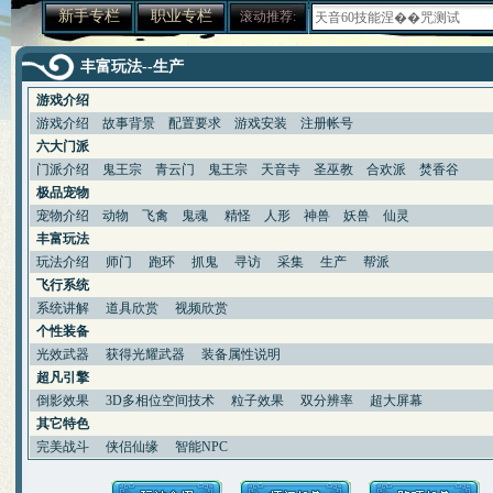
新手专栏
职业专栏
滚动推荐:
合理使用收费道具(修炼丹)
关于BB化资质化悟性
赚钱大秘籍 不贱不商，无奸不
丰富玩法--生产
梦幻诛仙称谓属性汇总及获得
人物侠义值的获得途径和用途
游戏介绍
关于25级隐藏任务 黑心老人
游戏介绍
故事背景
配置要求
游戏安装
注册帐号
新区冲级攻略 玩家必看
六大门派
关于天音寺的一点小提示
门派介绍
鬼王宗
青云门
鬼王宗
天音寺
圣巫教
合欢派
焚香谷
宝宝攻击和伤害攻击计算
极品宠物
梦幻诛仙练级之不用药
宠物介绍
动物
飞禽
鬼魂
精怪
人形
神兽
给内测新玩家的入门级保姆帖
妖兽
仙灵
梦幻诛仙称谓的加成效果一览
丰富玩法
梦诛搞笑四格之一晕机事件
玩法介绍
师门
跑环
抓鬼
寻访
采集
生产
帮派
赚钱的小门道 养家糊口不容易
飞行系统
吃不起药？教你一招省元宝秘
系统讲解
道具欣赏
视频欣赏
关于如何快速跑护送任务的心
个性装备
梦幻诛仙封测游戏小技巧说明
光效武器
获得光耀武器
装备属性说明
宠物图鉴，让你抓宠买宠不迷
宠物技能大搜集，封测BB技能
超凡引擎
55变异凶灵化生现场实录
倒影效果
3D多相位空间技术
粒子效果
双分辨率
超大屏幕
关于化生，和启灵（迷信说法
其它特色
寻访任务NPC图片资料
完美战斗
侠侣仙缘
智能NPC
世界排名第一六技能宠物的打
宠物技能详细介绍文字版