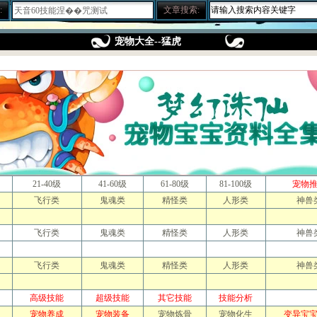
:
文章搜索:
合理使用收费道具(修炼丹)
关于BB化资质化悟性
赚钱大秘籍 不贱不商，无奸不商
宠物大全--猛虎
梦幻诛仙称谓属性汇总及获得方法
人物侠义值的获得途径和用途介绍
关于25级隐藏任务 黑心老人
新区冲级攻略 玩家必看
关于天音寺的一点小提示
宝宝攻击和伤害攻击计算
梦幻诛仙练级之不用药
给内测新玩家的入门级保姆帖
梦幻诛仙称谓的加成效果一览
梦诛搞笑四格之一晕机事件
赚钱的小门道 养家糊口不容易
21-40级
41-60级
61-80级
81-100级
宠物
吃不起药？教你一招省元宝秘笈
飞行类
鬼魂类
精怪类
人形类
神兽
关于如何快速跑护送任务的心得
梦幻诛仙封测游戏小技巧说明
宠物图鉴，让你抓宠买宠不迷糊
飞行类
鬼魂类
精怪类
人形类
神兽
宠物技能大搜集，封测BB技能
55变异凶灵化生现场实录
关于化生，和启灵（迷信说法）
飞行类
鬼魂类
精怪类
人形类
神兽
寻访任务NPC图片资料
世界排名第一六技能宠物的打造
高级技能
超级技能
其它技能
技能分析
宠物技能详细介绍文字版
宠物养成
宠物装备
宠物炼骨
宠物化生
变异宝
教加入帮派可以学到的技能！