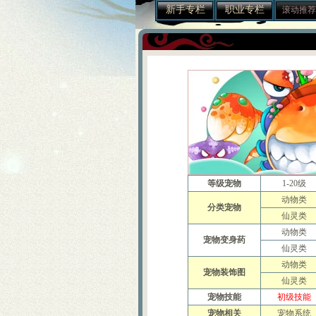
新手专栏
职业专栏
滚动推荐
等级宠物
1-20级
动物类
分类宠物
仙灵类
动物类
宠物变身药
仙灵类
动物类
宠物装饰图
仙灵类
宠物技能
初级技能
宠物相关
宠物系统