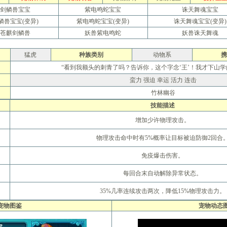
教你挑选出最有价值的宝宝
剑鳞兽宝宝
紫电鸣蛇宝宝
诛天舞魂宝宝
如何提高宝宝技能的领悟几率
鳞兽宝宝(变异)
紫电鸣蛇宝宝(变异)
诛天舞魂宝宝(变异)
排名第一的极品A宠打造及诞生
苍麒剑鳞兽
妖兽紫电鸣蛇
妖兽诛天舞魂
6大门派装备及BB的选择
大家都来说说防骗技巧
分析：用导标棋做挖宝任务赚钱
猛虎
种族类别
动物系
携
镇妖抓鬼心得打法及要点
“看到我额头的刺青了吗？告诉你，这个字念‘王’！我才下山学
史上最牛宠物宝宝资料大全
蛮力 强迫 幸运 活力 连击
如何获得幼年菜刀兔宝宝[最新]
[寂寞姐]教你平民赚钱心得
竹林幽谷
关于公测后物价的一些猜想
技能描述
圣巫抓鬼心得 封怪顺序很重要
天音60技能涅��咒测试
增加少许物理攻击。
合理使用收费道具(修炼丹)
关于BB化资质化悟性
物理攻击命中时有5%概率让目标被迫防御2回合
赚钱大秘籍 不贱不商，无奸不商
梦幻诛仙称谓属性汇总及获得方法
免疫爆击伤害。
人物侠义值的获得途径和用途介绍
关于25级隐藏任务 黑心老人
每回合末自动解除异常状态。
新区冲级攻略 玩家必看
关于天音寺的一点小提示
35%几率连续攻击两次，降低15%物理攻击力。
宝宝攻击和伤害攻击计算
宠物图鉴
宠物动态
梦幻诛仙练级之不用药
给内测新玩家的入门级保姆帖