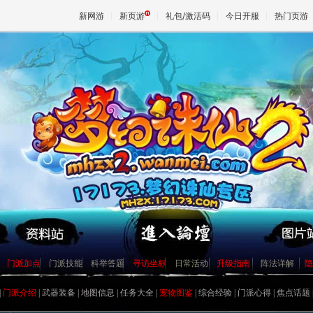
新网游
新页游
礼包/激活码
今日开服
热门页游
魔兽
天堂
王权与
镇妖抓鬼心得打法及要点
史上最牛宠物宝宝资料大全
如何获得幼年菜刀兔宝宝[最新]
门派加点
门派技能
科举答题
寻访坐标
日常活动
升级指南
阵法详解
隐
[寂寞姐]教你平民赚钱心得
关于公测后物价的一些猜想
|
门派介绍
|
武器装备
|
地图信息
|
任务大全
|
宠物图鉴
|
综合经验
|
门派心得
|
焦点话题
圣巫抓鬼心得 封怪顺序很重要
天音60技能涅��咒测试