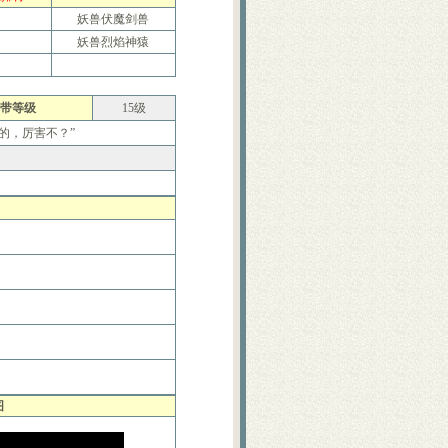
妖兽伏魔剑兽
妖兽烈焰神猿
带等级
15级
的，厉害不？”
。
图