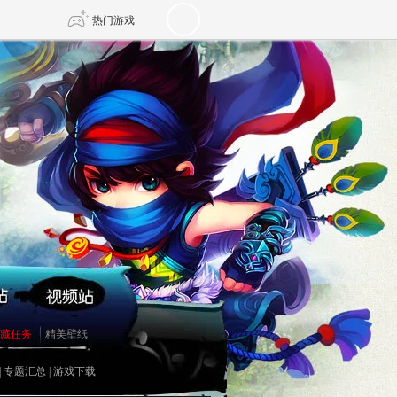
热门游戏
DNF
传奇4
剑网3旗舰版
新天龙八部
自由
诛仙世界
仙剑世界
藏任务
精美壁纸
|
专题汇总
|
游戏下载