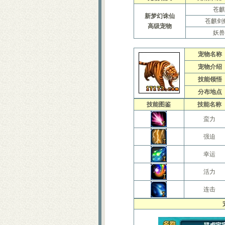
苍麒
新梦幻诛仙
苍麒剑
高级宠物
妖兽
宠物名称
宠物介绍
技能领悟
分布地点
技能图鉴
技能名称
蛮力
强迫
幸运
活力
连击