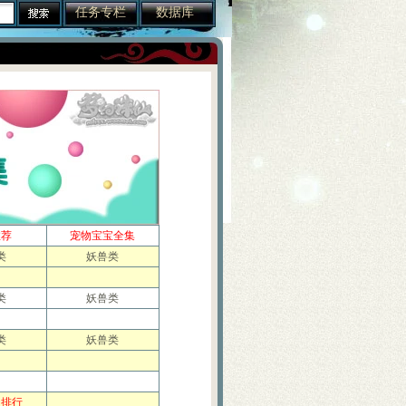
任务专栏
数据库
推荐
宠物宝宝全集
类
妖兽类
类
妖兽类
类
妖兽类
宝排行