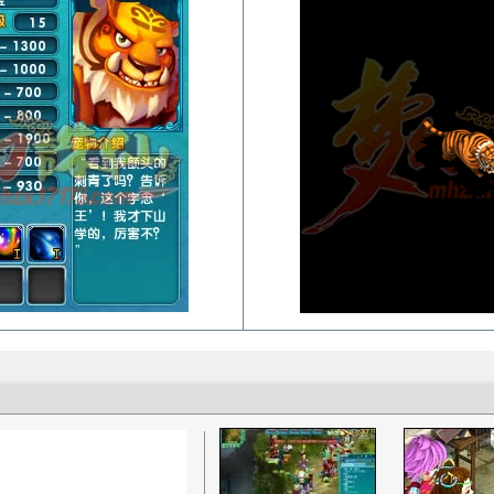
梦幻诛仙称谓的加成效果一览
梦诛搞笑四格之一晕机事件
赚钱的小门道 养家糊口不容易
吃不起药？教你一招省元宝秘笈
关于如何快速跑护送任务的心得
梦幻诛仙封测游戏小技巧说明
宠物图鉴，让你抓宠买宠不迷糊
宠物技能大搜集，封测BB技能
55变异凶灵化生现场实录
关于化生，和启灵（迷信说法）
寻访任务NPC图片资料
世界排名第一六技能宠物的打造
宠物技能详细介绍文字版
教加入帮派可以学到的技能！
教你挑选出最有价值的宝宝
如何提高宝宝技能的领悟几率
排名第一的极品A宠打造及诞生
6大门派装备及BB的选择
大家都来说说防骗技巧
分析：用导标棋做挖宝任务赚钱