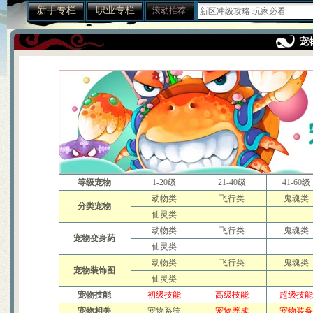
新手专栏
职业专栏
滚动推荐:
关于天音寺的一点小提示
宝宝攻击和伤害攻击计算
梦幻诛仙练级之不用药
宠
给内测新玩家的入门级保姆帖
梦幻诛仙称谓的加成效果一览
梦诛搞笑四格之一晕机事件
赚钱的小门道 养家糊口不容易
吃不起药？教你一招省元宝秘
关于如何快速跑护送任务的心
梦幻诛仙封测游戏小技巧说明
宠物图鉴，让你抓宠买宠不迷
宠物技能大搜集，封测BB技能
55变异凶灵化生现场实录
关于化生，和启灵（迷信说法
等级宠物
1-20级
21-40级
41-60级
寻访任务NPC图片资料
动物类
飞行类
鬼魂类
世界排名第一六技能宠物的打
分类宠物
宠物技能详细介绍文字版
仙灵类
教加入帮派可以学到的技能！
动物类
飞行类
鬼魂类
教你挑选出最有价值的宝宝
宠物变身药
仙灵类
如何提高宝宝技能的领悟几率
动物类
排名第一的极品A宠打造及诞
飞行类
鬼魂类
宠物装饰图
6大门派装备及BB的选择
仙灵类
大家都来说说防骗技巧
宠物技能
初级技能
高级技能
超级技
分析：用导标棋做挖宝任务赚
宠物相关
宠物系统
宠物养成
宠物装