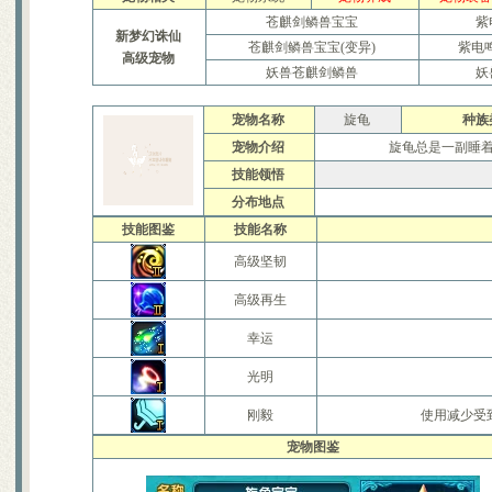
镇妖抓鬼心得打法及要点
史上最牛宠物宝宝资料大全
苍麒剑鳞兽宝宝
紫
新梦幻诛仙
如何获得幼年菜刀兔宝宝[最新
苍麒剑鳞兽宝宝(变异)
紫电
高级宠物
[寂寞姐]教你平民赚钱心得
妖兽苍麒剑鳞兽
妖
关于公测后物价的一些猜想
圣巫抓鬼心得 封怪顺序很重要
天音60技能涅��咒测试
宠物名称
旋龟
种族
合理使用收费道具(修炼丹)
宠物介绍
旋龟总是一副睡着
关于BB化资质化悟性
技能领悟
赚钱大秘籍 不贱不商，无奸不
梦幻诛仙称谓属性汇总及获得
分布地点
人物侠义值的获得途径和用途
技能图鉴
技能名称
关于25级隐藏任务 黑心老人
新区冲级攻略 玩家必看
高级坚韧
关于天音寺的一点小提示
宝宝攻击和伤害攻击计算
高级再生
梦幻诛仙练级之不用药
给内测新玩家的入门级保姆帖
幸运
梦幻诛仙称谓的加成效果一览
梦诛搞笑四格之一晕机事件
光明
赚钱的小门道 养家糊口不容易
刚毅
吃不起药？教你一招省元宝秘
使用减少受
关于如何快速跑护送任务的心
宠物图鉴
梦幻诛仙封测游戏小技巧说明
宠物图鉴，让你抓宠买宠不迷