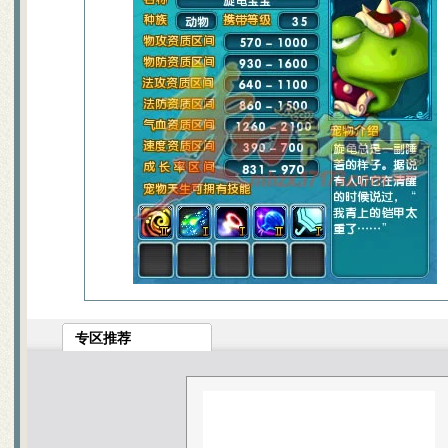
宠物技能大搜集，封测BB技能
55变异凶灵化生现场实录
关于化生，和启灵（迷信说法
寻访任务NPC图片资料
世界排名第一六技能宠物的打
宠物技能详细介绍文字版
教加入帮派可以学到的技能！
教你挑选出最有价值的宝宝
如何提高宝宝技能的领悟几率
排名第一的极品A宠打造及诞
6大门派装备及BB的选择
大家都来说说防骗技巧
分析：用导标棋做挖宝任务赚