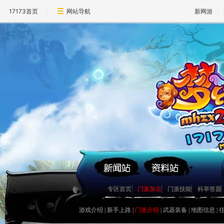
17173首页
网站导航
新网游
镇妖抓鬼心得打法及要点
史上最牛宠物宝宝资料大全
如何获得幼年菜刀兔宝宝[最新
[寂寞姐]教你平民赚钱心得
关于公测后物价的一些猜想
圣巫抓鬼心得 封怪顺序很重要
天音60技能涅��咒测试
合理使用收费道具(修炼丹)
关于BB化资质化悟性
赚钱大秘籍 不贱不商，无奸不
专区首页
门派加点
门派技能
科举答题
梦幻诛仙称谓属性汇总及获得
人物侠义值的获得途径和用途
游戏介绍
|
新手上路
|
门派介绍
|
武器装备
|
地图信息
|
关于25级隐藏任务 黑心老人
新区冲级攻略 玩家必看