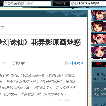
:
文章搜索:
合理使用收费道具(修炼丹)
关于BB化资质化悟性
赚钱大秘籍 不贱不商，无奸不商
梦幻诛仙称谓属性汇总及获得方法
人物侠义值的获得途径和用途介绍
关于25级隐藏任务 黑心老人
正文
新区冲级攻略 玩家必看
关于天音寺的一点小提示
宝宝攻击和伤害攻击计算
梦幻诛仙》花弄影原画魅惑
梦幻诛仙练级之不用药
给内测新玩家的入门级保姆帖
梦幻诛仙称谓的加成效果一览
梦诛搞笑四格之一晕机事件
赚钱的小门道 养家糊口不容易
7173
手机订阅
神评论
0
吃不起药？教你一招省元宝秘笈
关于如何快速跑护送任务的心得
───
梦幻诛仙封测游戏小技巧说明
大刀
|
玩
发行的飞行回合制Q版仙侠手游《梦幻诛仙》将带你
宠物图鉴，让你抓宠买宠不迷糊
鞭子
|
单
宠物技能大搜集，封测BB技能
斗，与众不同的御空飞行，个性鲜明的角色，还有曲
55变异凶灵化生现场实录
───
给你回忆与感动，这一次要捧在手心。官方今日公布
关于化生，和启灵（迷信说法）
男衣
|
女
寻访任务NPC图片资料
原画，粉嫩妆容，千姿魅惑，看一眼就把持不住！
腰坠
| 法宝
世界排名第一六技能宠物的打造
───
新闻导语
宠物技能详细介绍文字版
药品
| 烹饪
教加入帮派可以学到的技能！