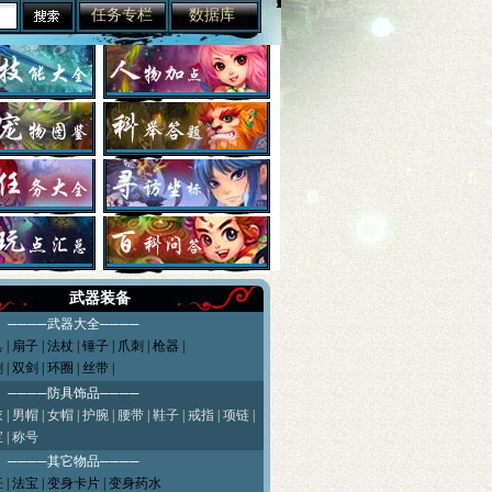
任务专栏
数据库
武器装备
─武器大全────
具
|
扇子
|
法杖
|
锤子
|
爪刺
|
枪器
|
剑
|
双剑
|
环圈
|
丝带
|
─防具饰品────
衣
|
男帽
|
女帽
|
护腕
|
腰带
|
鞋子
|
戒指
|
项链
|
 | 称号
─其它物品────
 |
法宝
| 变身卡片 |
变身药水