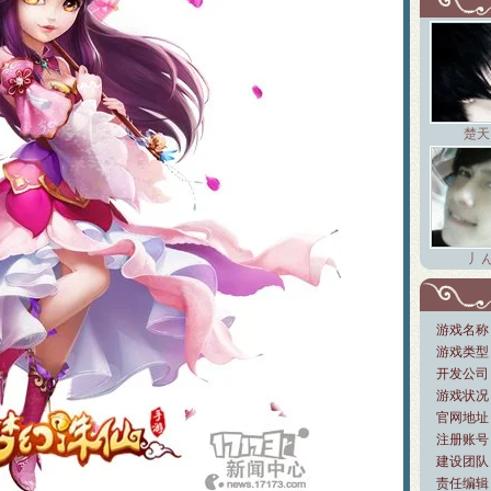
楚天
丿ん
游戏名称
游戏类型
开发公司
游戏状况
官网地址
注册账号
建设团队：
责任编辑