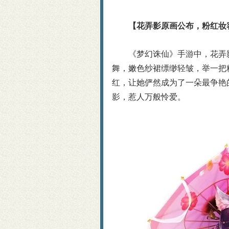
【花弄影原画公布，粉红妆
《梦幻诛仙》手游中，花弄
舞，嫩色纱裙缥缈轻皱，举一把
红，让她俨然成为了一朵最争艳
影，惹人万般怜爱。