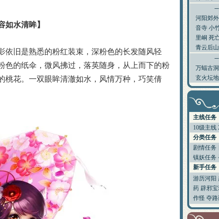
梦幻诛仙称谓的加成效果一览
梦诛搞笑四格之一晕机事件
赚钱的小门道 养家糊口不容易
河阳郊外
容如水清眸】
吃不起药？教你一招省元宝秘笈
音寺
小
关于如何快速跑护送任务的心得
里峒
死
梦幻诛仙封测游戏小技巧说明
青云后山
影依旧是熟悉的粉红装束，深粉色的长发随风轻
宠物图鉴，让你抓宠买宠不迷糊
宠物技能大搜集，封测BB技能
粉色的纸伞，微风拂过，落英随身，从上而下的粉
万蝠古洞
55变异凶灵化生现场实录
玄火坛地
的桃花。一双眼眸清澈如水，风情万种，巧笑倩
关于化生，和启灵（迷信说法）
寻访任务NPC图片资料
世界排名第一六技能宠物的打造
宠物技能详细介绍文字版
教加入帮派可以学到的技能！
主线任务
教你挑选出最有价值的宝宝
10级主线
如何提高宝宝技能的领悟几率
分类任务
排名第一的极品A宠打造及诞生
剧情任务
6大门派装备及BB的选择
镇妖任务
大家都来说说防骗技巧
新手任务
分析：用导标棋做挖宝任务赚钱
游历河阳
药
辟邪宝
作怪
夺路