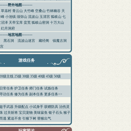
────野外地图────
草庙村
青云山
大竹峰
空桑山
竹林幽谷
天
竹峰
小池镇
须弥山
流波山
玉清宫
狐岐山
七
亡沼泽
天帝宝库
蛮荒
狐岐山密洞
十万大山
幻月洞府
────地宫地图────
黑石洞
流波山迷宫
藏经阁
镇魔古洞
宫
游戏任务
20级主线
25级
30级
35级
40级
45级
50级
日常任务
护卫任务
师门任务
试炼任务
寻访任务
修为任务
副本任务
更多任务>>
趁手武器
升级配点
小试身手
获赠防具
治伤灵
珠
过关斩将
宝贝宠物
美味寐鱼
银子石头
猴子
而逃
紧追不舍
引猴下树
替猴出气
玩家照片