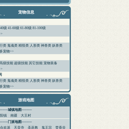
宠物信息
-40级
41-60级
61-80级
81-100级
>
行类
鬼魂类
精怪类
人形类
神兽类
妖兽类
多宠物>>
高级技能
超级技能
其它技能
宠物装备
>
药
行类
鬼魂类
精怪类
人形类
神兽类
妖兽类
多宠物>>
游戏地图
────城镇地图────
阳镇
南疆
大王村
────门派地图────
合欢派
天音寺
圣巫教
鬼王宗
焚香谷