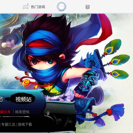
热门游戏
DNF
传奇4
剑网3旗舰版
新天龙八部
自由
诛仙世界
新仙侠5
藏任务
精美壁纸
|
专题汇总
|
游戏下载