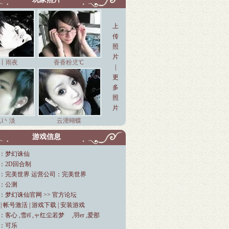
上
传
照
片
丨雨夜
香香粉児℃
|
更
多
照
片
ī丶淡
云湮蝴蝶
游戏信息
：梦幻诛仙
：2D回合制
：完美世界 运营公司：完美世界
：公测
：
梦幻诛仙官网
>>
官方论坛
|
帐号激活
|
游戏下载
|
安装游戏
客心 ,雪ēǐ ,ャ红尘若梦ゞ ,羽er ,爱那
：可乐