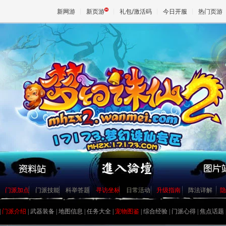
新网游
新页游
礼包/激活码
今日开服
热门页游
魔兽
天堂
王权与
镇妖抓鬼心得打法及要点
史上最牛宠物宝宝资料大全
如何获得幼年菜刀兔宝宝[最新]
门派加点
门派技能
科举答题
寻访坐标
日常活动
升级指南
阵法详解
隐
[寂寞姐]教你平民赚钱心得
关于公测后物价的一些猜想
|
门派介绍
|
武器装备
|
地图信息
|
任务大全
|
宠物图鉴
|
综合经验
|
门派心得
|
焦点话题
圣巫抓鬼心得 封怪顺序很重要
天音60技能涅槃咒测试