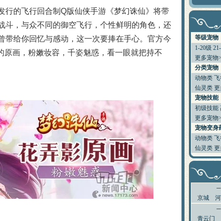
教你挑选出最有价值的宝宝
发行的飞行回合制Q版仙侠手游《梦幻诛仙》将带
如何提高宝宝技能的领悟几率
战斗，与众不同的御空飞行，个性鲜明的角色，还
排名第一的极品A宠打造及诞生
6大门派装备及BB的选择
等级宠物
曾带给你回忆与感动，这一次要捧在手心。官方今
大家都来说说防骗技巧
1-20级
21
”的原画，粉嫩妆容，千姿魅惑，看一眼就把持不
分析：用导标棋做挖宝任务赚钱
更多宠物>
镇妖抓鬼心得打法及要点
分类宠物
史上最牛宠物宝宝资料大全
动物类
飞
如何获得幼年菜刀兔宝宝[最新]
仙灵类
更
[寂寞姐]教你平民赚钱心得
关于公测后物价的一些猜想
宠物技能
圣巫抓鬼心得 封怪顺序很重要
初级技能
天音60技能涅槃咒测试
更多宠物>
合理使用收费道具(修炼丹)
宠物变身
关于BB化资质化悟性
动物类
飞
赚钱大秘籍 不贱不商，无奸不商
仙灵类
更
梦幻诛仙称谓属性汇总及获得方法
人物侠义值的获得途径和用途介绍
关于25级隐藏任务 黑心老人
新区冲级攻略 玩家必看
关于天音寺的一点小提示
宝宝攻击和伤害攻击计算
京城
河
梦幻诛仙练级之不用药
给内测新玩家的入门级保姆帖
青云门