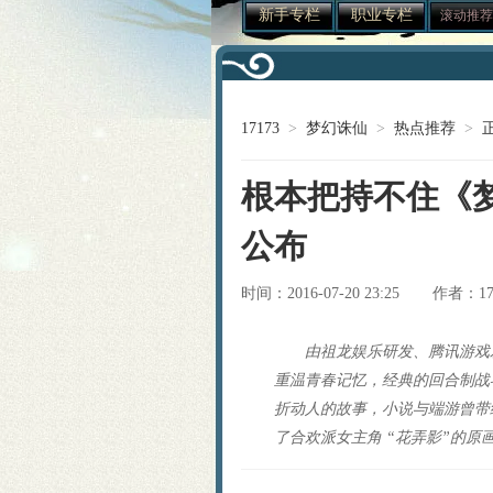
新手专栏
职业专栏
滚动推荐
17173
>
梦幻诛仙
>
热点推荐
>
根本把持不住《
公布
时间：2016-07-20 23:25
1
作者：
由祖龙娱乐研发、腾讯游戏
重温青春记忆，经典的回合制战
折动人的故事，小说与端游曾带
了合欢派女主角 “花弄影”的