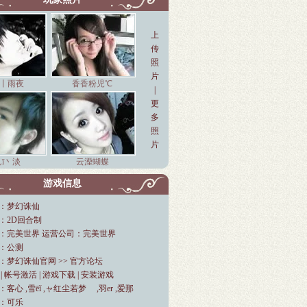
上
传
照
片
丨雨夜
香香粉児℃
|
更
多
照
片
ī丶淡
云湮蝴蝶
游戏信息
：梦幻诛仙
：2D回合制
：完美世界 运营公司：完美世界
：公测
：
梦幻诛仙官网
>>
官方论坛
|
帐号激活
|
游戏下载
|
安装游戏
客心 ,雪ēǐ ,ャ红尘若梦ゞ ,羽er ,爱那
：可乐