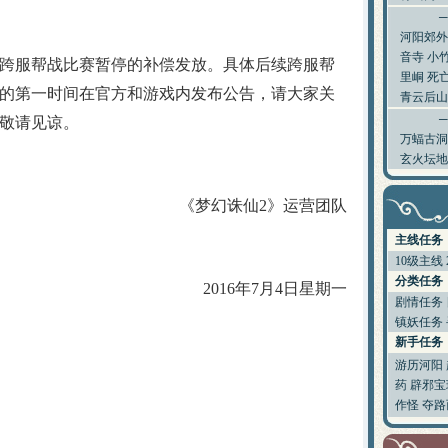
梦幻诛仙称谓的加成效果一览
梦诛搞笑四格之一晕机事件
赚钱的小门道 养家糊口不容易
河阳郊外
吃不起药？教你一招省元宝秘笈
音寺
小
服帮战比赛暂停的补偿发放。具体后续跨服帮
关于如何快速跑护送任务的心得
里峒
死
梦幻诛仙封测游戏小技巧说明
的第一时间在官方和游戏内发布公告，请大家关
青云后山
宠物图鉴，让你抓宠买宠不迷糊
敬请见谅。
宠物技能大搜集，封测BB技能
万蝠古洞
55变异凶灵化生现场实录
玄火坛地
关于化生，和启灵（迷信说法）
寻访任务NPC图片资料
世界排名第一六技能宠物的打造
《梦幻诛仙2》运营团队
宠物技能详细介绍文字版
教加入帮派可以学到的技能！
主线任务
教你挑选出最有价值的宝宝
10级主线
如何提高宝宝技能的领悟几率
分类任务
2016年7月4日星期一
排名第一的极品A宠打造及诞生
剧情任务
6大门派装备及BB的选择
镇妖任务
大家都来说说防骗技巧
新手任务
分析：用导标棋做挖宝任务赚钱
游历河阳
药
辟邪宝
作怪
夺路