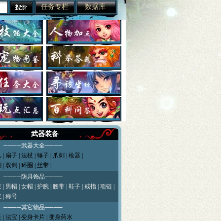
任务专栏
数据库
武器装备
─武器大全────
具
|
扇子
|
法杖
|
锤子
|
爪刺
|
枪器
|
剑
|
双剑
|
环圈
|
丝带
|
─防具饰品────
衣
|
男帽
|
女帽
|
护腕
|
腰带
|
鞋子
|
戒指
|
项链
|
 | 称号
─其它物品────
 |
法宝
| 变身卡片 |
变身药水