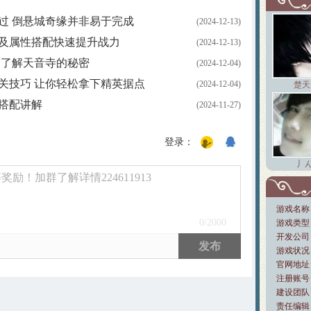
过 倒悬城奇缘并非易于完成
(2024-12-13)
及属性搭配快速提升战力
(2024-12-13)
 了解天音寺的秘密
(2024-12-04)
关技巧 让你轻松拿下精英据点
(2024-12-04)
楚天
搭配讲解
(2024-11-27)
登录：
丿ん
励！加群了解详情224611913
游戏名称
0
/2000
游戏类型
开发公司
发布
游戏状况
官网地址
注册账号
建设团队：
责任编辑