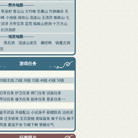
────野外地图────
草庙村
青云山
大竹峰
空桑山
竹林幽谷
天
竹峰
小池镇
须弥山
流波山
玉清宫
狐岐山
七
亡沼泽
天帝宝库
蛮荒
狐岐山密洞
十万大山
幻月洞府
────地宫地图────
黑石洞
流波山迷宫
藏经阁
镇魔古洞
宫
游戏任务
20级主线
25级
30级
35级
40级
45级
50级
日常任务
护卫任务
师门任务
试炼任务
寻访任务
修为任务
副本任务
更多任务>>
趁手武器
升级配点
小试身手
获赠防具
治伤灵
珠
过关斩将
宝贝宠物
美味寐鱼
银子石头
猴子
而逃
紧追不舍
引猴下树
替猴出气
玩家照片