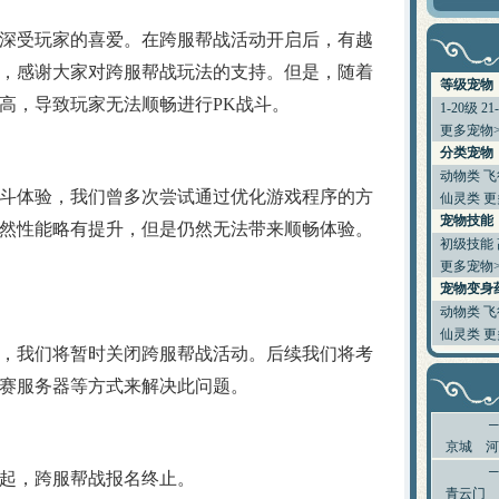
教你挑选出最有价值的宝宝
受玩家的喜爱。在跨服帮战活动开启后，有越
如何提高宝宝技能的领悟几率
排名第一的极品A宠打造及诞生
，感谢大家对跨服帮战玩法的支持。但是，随着
6大门派装备及BB的选择
等级宠物
大家都来说说防骗技巧
高，导致玩家无法顺畅进行PK战斗。
1-20级
21
分析：用导标棋做挖宝任务赚钱
更多宠物>
镇妖抓鬼心得打法及要点
分类宠物
史上最牛宠物宝宝资料大全
动物类
飞
如何获得幼年菜刀兔宝宝[最新]
体验，我们曾多次尝试通过优化游戏程序的方
仙灵类
更
[寂寞姐]教你平民赚钱心得
关于公测后物价的一些猜想
宠物技能
然性能略有提升，但是仍然无法带来顺畅体验。
圣巫抓鬼心得 封怪顺序很重要
初级技能
天音60技能涅槃咒测试
更多宠物>
合理使用收费道具(修炼丹)
宠物变身
关于BB化资质化悟性
动物类
飞
赚钱大秘籍 不贱不商，无奸不商
仙灵类
更
梦幻诛仙称谓属性汇总及获得方法
我们将暂时关闭跨服帮战活动。后续我们将考
人物侠义值的获得途径和用途介绍
关于25级隐藏任务 黑心老人
赛服务器等方式来解决此问题。
新区冲级攻略 玩家必看
关于天音寺的一点小提示
宝宝攻击和伤害攻击计算
京城
河
梦幻诛仙练级之不用药
起，跨服帮战报名终止。
给内测新玩家的入门级保姆帖
青云门