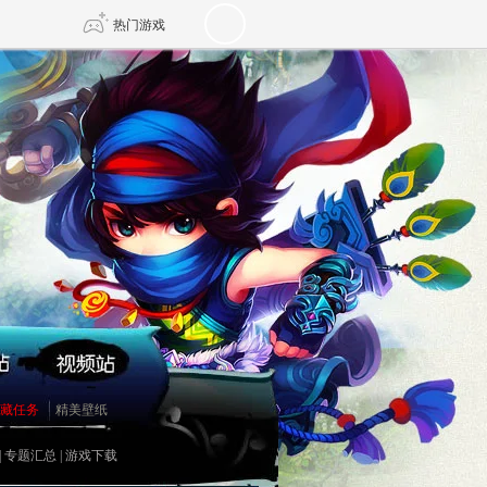
热门游戏
DNF
传奇4
剑网3旗舰版
新天龙八部
自由
诛仙世界
新仙侠5
藏任务
精美壁纸
|
专题汇总
|
游戏下载