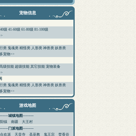
宠物信息
-40级
41-60级
61-80级
81-100级
>
行类
鬼魂类
精怪类
人形类
神兽类
妖兽类
多宠物>>
高级技能
超级技能
其它技能
宠物装备
>
药
行类
鬼魂类
精怪类
人形类
神兽类
妖兽类
多宠物>>
游戏地图
────城镇地图────
阳镇
南疆
大王村
────门派地图────
合欢派
天音寺
圣巫教
鬼王宗
焚香谷