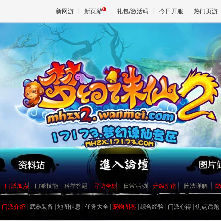
新网游
新页游
礼包/激活码
今日开服
热门页游
魔兽
天堂
王权与
镇妖抓鬼心得打法及要点
史上最牛宠物宝宝资料大全
如何获得幼年菜刀兔宝宝[最新]
门派加点
门派技能
科举答题
寻访坐标
日常活动
升级指南
阵法详解
隐
[寂寞姐]教你平民赚钱心得
关于公测后物价的一些猜想
|
门派介绍
|
武器装备
|
地图信息
|
任务大全
|
宠物图鉴
|
综合经验
|
门派心得
|
焦点话题
圣巫抓鬼心得 封怪顺序很重要
天音60技能涅槃咒测试