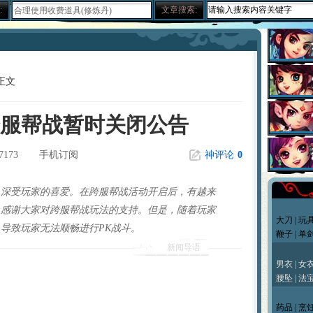
:
文章搜索:
合理使用收费道具(修炼丹)
关于BB化资质化悟性
赚钱大秘籍 不贱不商，无奸不商
梦幻诛仙称谓属性汇总及获得方法
人物侠义值的获得途径和用途介绍
关于25级隐藏任务 黑心老人
正文
新区冲级攻略 玩家必看
关于天音寺的一点小提示
宝宝攻击和伤害攻击计算
跨服帮战暂时关闭公告
梦幻诛仙练级之不用药
给内测新玩家的入门级保姆帖
梦幻诛仙称谓的加成效果一览
7173
手机订阅
神评论
0
梦诛搞笑四格之一晕机事件
赚钱的小门道 养家糊口不容易
吃不起药？教你一招省元宝秘笈
，深受玩家的喜爱。在跨服帮战活动开启后，有越来
关于如何快速跑护送任务的心得
───
，感谢大家对跨服帮战玩法的支持。但是，随着玩家
梦幻诛仙封测游戏小技巧说明
大刀
|
玩
宠物图鉴，让你抓宠买宠不迷糊
导致玩家无法顺畅进行PK战斗。
鞭子
|
单
宠物技能大搜集，封测BB技能
新闻导语
55变异凶灵化生现场实录
───
关于化生，和启灵（迷信说法）
男衣
|
女
寻访任务NPC图片资料
腰坠
| 法宝
世界排名第一六技能宠物的打造
───
宠物技能详细介绍文字版
药品
| 烹饪
教加入帮派可以学到的技能！