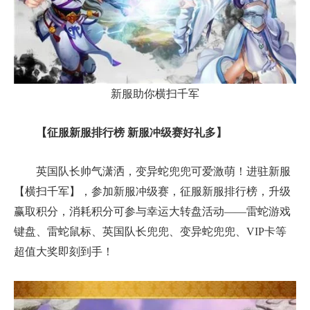
新服助你横扫千军
【征服新服排行榜 新服冲级赛好礼多】
英国队长帅气潇洒，变异蛇兜兜可爱激萌！进驻新服
【横扫千军】，参加新服冲级赛，征服新服排行榜，升级
赢取积分，消耗积分可参与幸运大转盘活动——雷蛇游戏
键盘、雷蛇鼠标、英国队长兜兜、变异蛇兜兜、VIP卡等
超值大奖即刻到手！