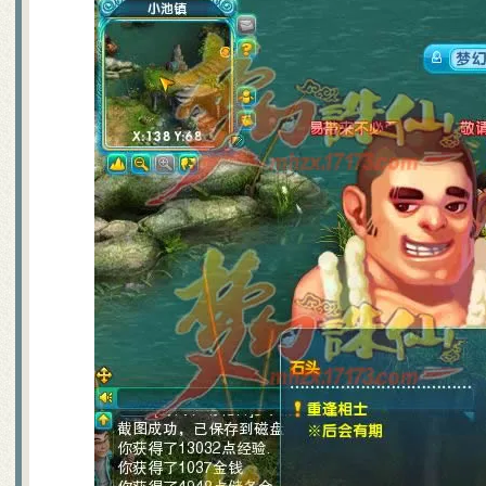
吃不起药？教你一招省元宝秘
关于如何快速跑护送任务的心
梦幻诛仙封测游戏小技巧说明
宠物图鉴，让你抓宠买宠不迷
宠物技能大搜集，封测BB技能
55变异凶灵化生现场实录
关于化生，和启灵（迷信说法
寻访任务NPC图片资料
世界排名第一六技能宠物的打
宠物技能详细介绍文字版
教加入帮派可以学到的技能！
教你挑选出最有价值的宝宝
如何提高宝宝技能的领悟几率
排名第一的极品A宠打造及诞
6大门派装备及BB的选择
大家都来说说防骗技巧
分析：用导标棋做挖宝任务赚