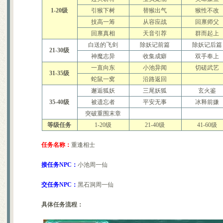
排名第一的极品A宠打造及诞
1-20级
引猴下树
替猴出气
猴性不改
6大门派装备及BB的选择
技高一筹
从容应战
回禀师父
大家都来说说防骗技巧
分析：用导标棋做挖宝任务赚
回禀真相
天音引荐
群而起上
镇妖抓鬼心得打法及要点
白送的飞剑
除妖记前篇
除妖记后篇
史上最牛宠物宝宝资料大全
21-30级
神魔志异
收集成癖
双手奉上
如何获得幼年菜刀兔宝宝[最新
[寂寞姐]教你平民赚钱心得
一直向东
小池异闻
切磋武艺
31-35级
关于公测后物价的一些猜想
蛇鼠一窝
沿路返回
圣巫抓鬼心得 封怪顺序很重要
邂逅狐妖
三尾妖狐
玄火鉴
天音60技能涅��咒测试
35-40级
被遗忘者
平安无事
冰释前嫌
合理使用收费道具(修炼丹)
关于BB化资质化悟性
突破重围末章
赚钱大秘籍 不贱不商，无奸不
等级任务
1-20级
21-40级
41-60级
梦幻诛仙称谓属性汇总及获得
人物侠义值的获得途径和用途
任务名称：
重逢相士
关于25级隐藏任务 黑心老人
新区冲级攻略 玩家必看
接任务NPC：
小池周一仙
关于天音寺的一点小提示
宝宝攻击和伤害攻击计算
梦幻诛仙练级之不用药
交任务NPC：
黑石洞周一仙
给内测新玩家的入门级保姆帖
梦幻诛仙称谓的加成效果一览
具体任务流程：
梦诛搞笑四格之一晕机事件
赚钱的小门道 养家糊口不容易