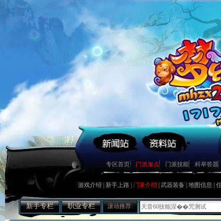
镇妖抓鬼心得打法及要点
史上最牛宠物宝宝资料大全
如何获得幼年菜刀兔宝宝[最新
专区首页
门派加点
门派技能
科举答题
[寂寞姐]教你平民赚钱心得
关于公测后物价的一些猜想
游戏介绍
|
新手上路
|
门派介绍
|
武器装备
|
地图信息
|
圣巫抓鬼心得 封怪顺序很重要
天音60技能涅��咒测试
新手专栏
职业专栏
滚动推荐:
合理使用收费道具(修炼丹)
关于BB化资质化悟性