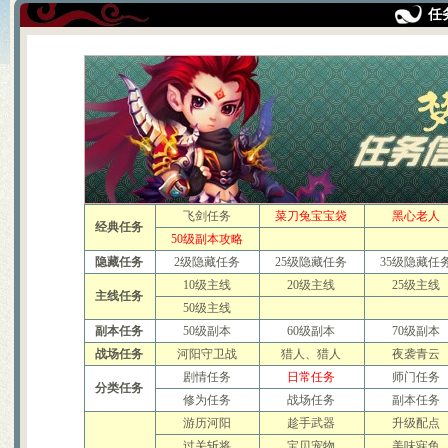
赚钱大秘籍 不贱不商，无奸不
任
梦幻诛仙称谓属性汇总及获得
人物侠义值的获得途径和用途
关于25级隐藏任务 黑心老人
新区冲级攻略 玩家必看
关于天音寺的一点小提示
宝宝攻击和伤害攻击计算
梦幻诛仙练级之不用药
给内测新玩家的入门级保姆帖
梦幻诛仙称谓的加成效果一览
梦诛搞笑四格之一晕机事件
赚钱的小门道 养家糊口不容易
飞剑任务
菜刀兔宝宝袋
黑心老人
吃不起药？教你一招省元宝秘
经典任务
50级副本攻略
关于如何快速跑护送任务的心
梦幻诛仙封测游戏小技巧说明
隐藏任务
2级隐藏任务
25级隐藏任务
35级隐藏任
宠物图鉴，让你抓宠买宠不迷
10级主线
20级主线
25级主线
宠物技能大搜集，封测BB技能
主线任务
50级主线
55变异凶灵化生现场实录
副本任务
50级副本
关于化生，和启灵（迷信说法
60级副本
70级副本
寻访任务NPC图片资料
战场任务
河阳守卫战
猎人、猎人
夜袭青云
世界排名第一六技能宠物的打
剧情任务
日常任务
师门任务
宠物技能详细介绍文字版
分类任务
修为任务
战场任务
副本任务
教加入帮派可以学到的技能！
教你挑选出最有价值的宝宝
游历河阳
趁手武器
升级配点
如何提高宝宝技能的领悟几率
过关斩将
宝贝宠物
美味寐鱼