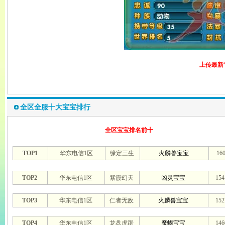
上传最新
全区全服十大宝宝排行
全区宝宝排名前十
TOP1
华东电信1区
缘定三生
火麟兽宝宝
16
TOP2
华东电信1区
紫霞幻天
凶灵宝宝
15
TOP3
华东电信1区
仁者无敌
火麟兽宝宝
15
TOP4
华东电信1区
龙盘虎踞
魔蝎宝宝
14