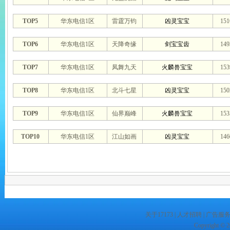
TOP5
华东电信1区
雷霆万钧
凶灵宝宝
15
TOP6
华东电信1区
天降奇缘
剑宝宝齿
14
TOP7
华东电信1区
凤舞九天
火麟兽宝宝
15
TOP8
华东电信1区
北斗七星
凶灵宝宝
15
TOP9
华东电信1区
仙界巅峰
火麟兽宝宝
15
TOP10
华东电信1区
江山如画
凶灵宝宝
14
关于17173
|
人才招聘
|
广告服
Copyright © 20