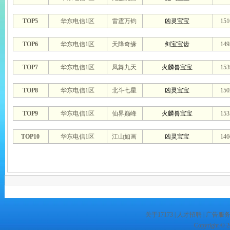
TOP5
华东电信1区
雷霆万钧
凶灵宝宝
15
TOP6
华东电信1区
天降奇缘
剑宝宝齿
14
TOP7
华东电信1区
凤舞九天
火麟兽宝宝
15
TOP8
华东电信1区
北斗七星
凶灵宝宝
15
TOP9
华东电信1区
仙界巅峰
火麟兽宝宝
15
TOP10
华东电信1区
江山如画
凶灵宝宝
14
关于17173
|
人才招聘
|
广告服
Copyright © 20