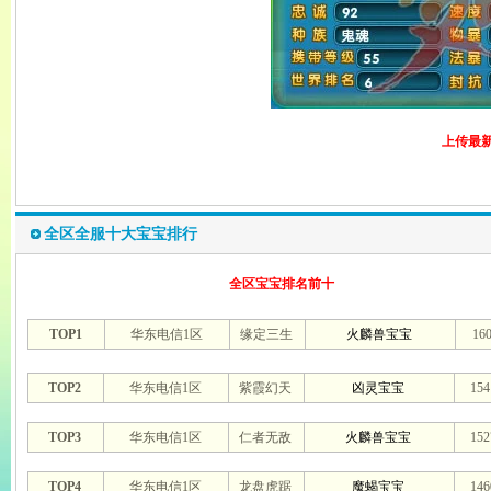
上传最新
全区全服十大宝宝排行
全区宝宝排名前十
TOP1
华东电信1区
缘定三生
火麟兽宝宝
16
TOP2
华东电信1区
紫霞幻天
凶灵宝宝
15
TOP3
华东电信1区
仁者无敌
火麟兽宝宝
15
TOP4
华东电信1区
龙盘虎踞
魔蝎宝宝
14