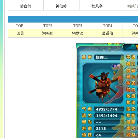
碧血剑
神仙岭
秋风亭
精武
TOP1
TOP2
TOP3
TOP4
TO
凶灵
鸿鸣豹
铜罗汉
逍遥仙
鸿