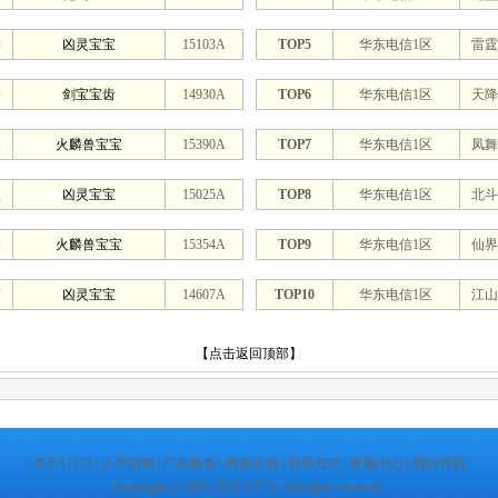
钧
凶灵宝宝
15103A
TOP5
华东电信1区
雷霆
缘
剑宝宝齿
14930A
TOP6
华东电信1区
天降
天
火麟兽宝宝
15390A
TOP7
华东电信1区
凤舞
星
凶灵宝宝
15025A
TOP8
华东电信1区
北斗
峰
火麟兽宝宝
15354A
TOP9
华东电信1区
仙界
画
凶灵宝宝
14607A
TOP10
华东电信1区
江山
【点击返回顶部】
关于17173
|
人才招聘
|
广告服务
|
商务洽谈
|
联系方式
|
客服中心
|
网站导航
Copyright © 2001-2026 17173. All rights reserved.