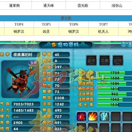
蓬莱阁
通天峰
霞光殿
须弥山
霞光殿
TOP4
TOP5
TOP6
TOP7
T
铜罗汉
凶灵
铜罗汉
机关人
鸿