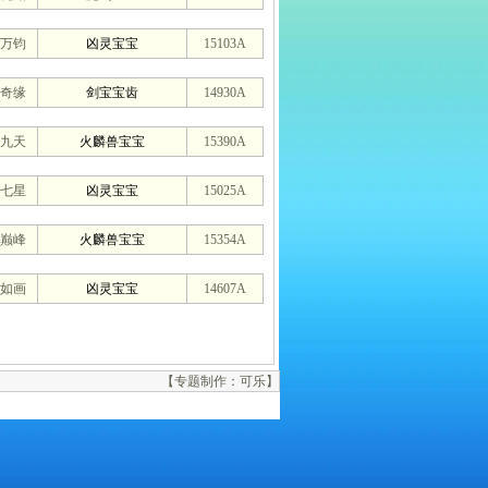
万钧
凶灵宝宝
15103A
奇缘
剑宝宝齿
14930A
九天
火麟兽宝宝
15390A
七星
凶灵宝宝
15025A
巅峰
火麟兽宝宝
15354A
如画
凶灵宝宝
14607A
【专题制作：可乐】