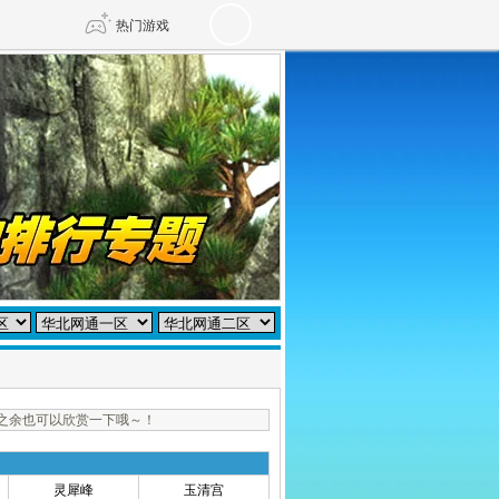
热门游戏
DNF
传奇4
剑网3旗舰版
新天龙八部
自由
诛仙世界
仙剑世界
之余也可以欣赏一下哦～！
灵犀峰
玉清宫