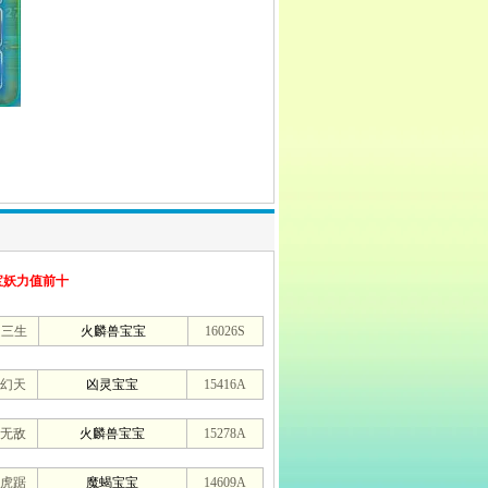
宝妖力值前十
定三生
火麟兽宝宝
16026S
幻天
凶灵宝宝
15416A
无敌
火麟兽宝宝
15278A
虎踞
魔蝎宝宝
14609A