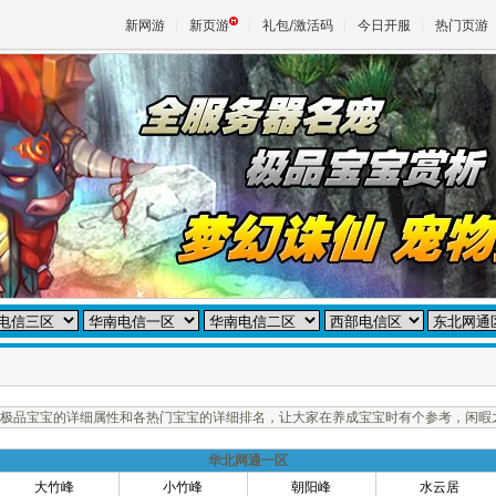
新网游
新页游
礼包/激活码
今日开服
热门页游
魔兽
天堂
王权与
极品宝宝的详细属性和各热门宝宝的详细排名，让大家在养成宝宝时有个参考，闲暇
华北网通一区
大竹峰
小竹峰
朝阳峰
水云居