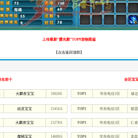
上传最新“霞光殿”TOP9宠物图鉴
【点击返回顶部】
排名前十
全区宝
生
火麟兽宝宝
16026S
TOP1
华东电信1区
缘
天
凶灵宝宝
15416A
TOP2
华东电信1区
紫霞
敌
火麟兽宝宝
15278A
TOP3
华东电信1区
仁者
踞
魔蝎宝宝
14609A
TOP4
华东电信1区
龙盘