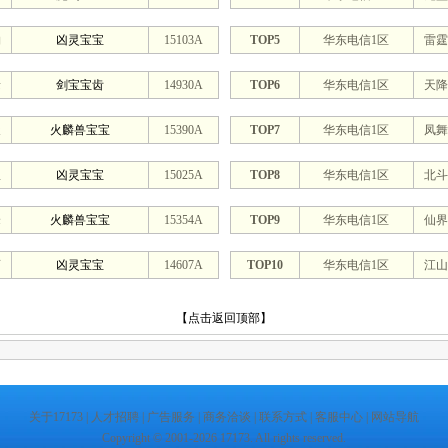
钧
凶灵宝宝
15103A
TOP5
华东电信1区
雷霆
缘
剑宝宝齿
14930A
TOP6
华东电信1区
天降
天
火麟兽宝宝
15390A
TOP7
华东电信1区
凤舞
星
凶灵宝宝
15025A
TOP8
华东电信1区
北斗
峰
火麟兽宝宝
15354A
TOP9
华东电信1区
仙界
画
凶灵宝宝
14607A
TOP10
华东电信1区
江山
【点击返回顶部】
关于17173
|
人才招聘
|
广告服务
|
商务洽谈
|
联系方式
|
客服中心
|
网站导航
Copyright © 2001-2026 17173. All rights reserved.