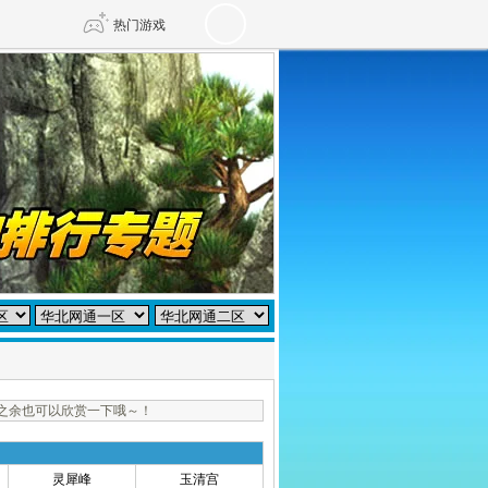
热门游戏
DNF
传奇4
剑网3旗舰版
新天龙八部
自由
诛仙世界
仙剑世界
之余也可以欣赏一下哦～！
灵犀峰
玉清宫