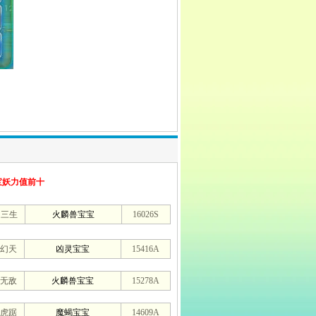
宝妖力值前十
定三生
火麟兽宝宝
16026S
幻天
凶灵宝宝
15416A
无敌
火麟兽宝宝
15278A
虎踞
魔蝎宝宝
14609A