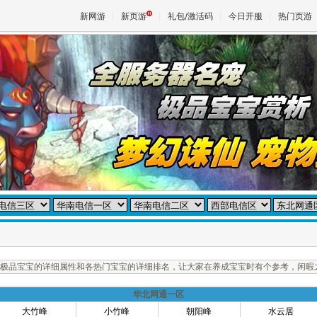
新网游
新页游
礼包/激活码
今日开服
热门页游
魔兽
天堂
王权与
极品宝宝的详细属性和各热门宝宝的详细排名，让大家在养成宝宝时有个参考，闲暇
华北网通一区
大竹峰
小竹峰
朝阳峰
水云居