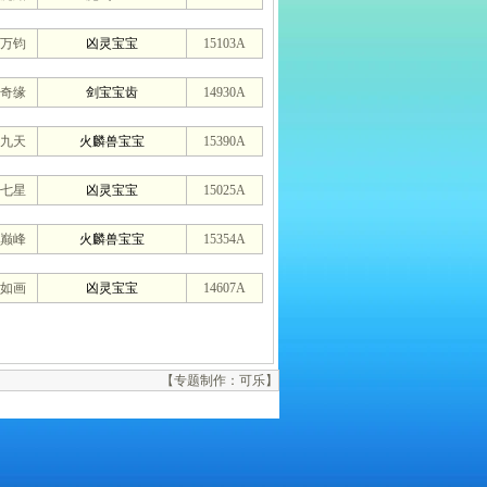
万钧
凶灵宝宝
15103A
奇缘
剑宝宝齿
14930A
九天
火麟兽宝宝
15390A
七星
凶灵宝宝
15025A
巅峰
火麟兽宝宝
15354A
如画
凶灵宝宝
14607A
【专题制作：可乐】