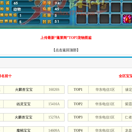
上传最新“蓬莱阁”TOP5宠物图鉴
【点击返回顶部】
排名前十
全区宝
生
火麟兽宝宝
16026S
TOP1
华东电信1区
缘
天
凶灵宝宝
15416A
TOP2
华东电信1区
紫霞
敌
火麟兽宝宝
15278A
TOP3
华东电信1区
仁者
踞
魔蝎宝宝
14609A
TOP4
华东电信1区
龙盘