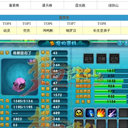
蓬莱阁
通天峰
霞光殿
须弥山
蓬莱阁
TOP4
TOP5
TOP6
TOP7
TOP8
凶灵
兜兜
鸿鸣豹
铜罗汉
长生堂弟子