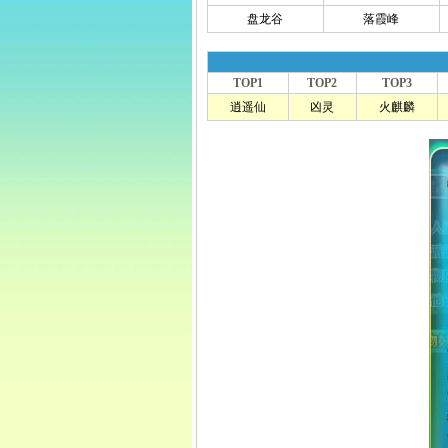
盘龙谷
落霞峰
TOP1
TOP2
TOP3
逍遥仙
凶灵
火麒麟