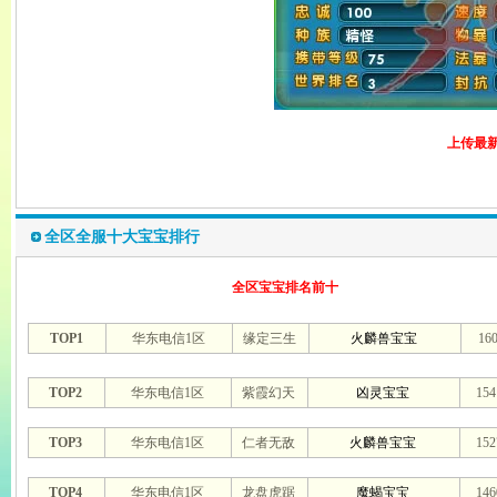
上传最新
全区全服十大宝宝排行
全区宝宝排名前十
TOP1
华东电信1区
缘定三生
火麟兽宝宝
16
TOP2
华东电信1区
紫霞幻天
凶灵宝宝
15
TOP3
华东电信1区
仁者无敌
火麟兽宝宝
15
TOP4
华东电信1区
龙盘虎踞
魔蝎宝宝
14