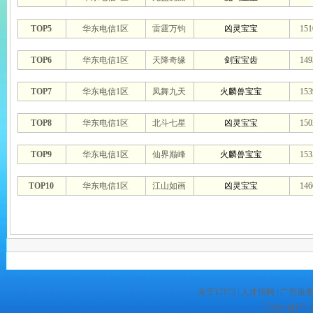
TOP5
华东电信1区
雷霆万钧
凶灵宝宝
15
TOP6
华东电信1区
天降奇缘
剑宝宝齿
14
TOP7
华东电信1区
凤舞九天
火麟兽宝宝
15
TOP8
华东电信1区
北斗七星
凶灵宝宝
15
TOP9
华东电信1区
仙界巅峰
火麟兽宝宝
15
TOP10
华东电信1区
江山如画
凶灵宝宝
14
关于17173
|
人才招聘
|
广告服
Copyright © 20