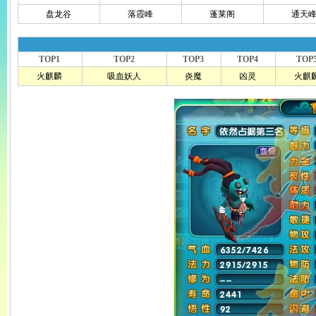
盘龙谷
落霞峰
蓬莱阁
通天
TOP1
TOP2
TOP3
TOP4
TOP
火麒麟
吸血妖人
炎魔
凶灵
火麒