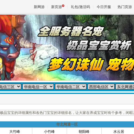
新网游
新页游
礼包/激活码
今日开服
热门页游
魔兽
天堂
王权与
极品宝宝的详细属性和各热门宝宝的详细排名，让大家在养成宝宝时有个参考，闲暇
华北网通一区
大竹峰
小竹峰
朝阳峰
水云居