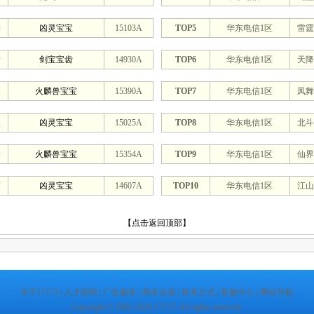
钧
凶灵宝宝
15103A
TOP5
华东电信1区
雷霆
缘
剑宝宝齿
14930A
TOP6
华东电信1区
天降
天
火麟兽宝宝
15390A
TOP7
华东电信1区
凤舞
星
凶灵宝宝
15025A
TOP8
华东电信1区
北斗
峰
火麟兽宝宝
15354A
TOP9
华东电信1区
仙界
画
凶灵宝宝
14607A
TOP10
华东电信1区
江山
【点击返回顶部】
关于17173
|
人才招聘
|
广告服务
|
商务洽谈
|
联系方式
|
客服中心
|
网站导航
Copyright © 2001-2026 17173. All rights reserved.