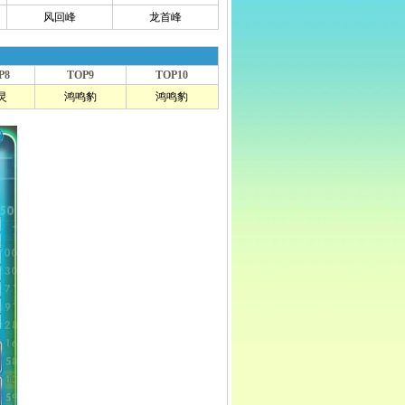
风回峰
龙首峰
P8
TOP9
TOP10
灵
鸿鸣豹
鸿鸣豹