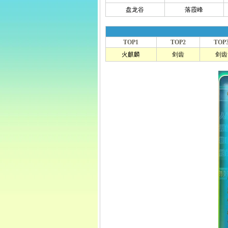
盘龙谷
落霞峰
TOP1
TOP2
TOP
火麒麟
剑齿
剑齿