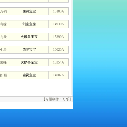
万钧
凶灵宝宝
15103A
奇缘
剑宝宝齿
14930A
九天
火麟兽宝宝
15390A
七星
凶灵宝宝
15025A
巅峰
火麟兽宝宝
15354A
如画
凶灵宝宝
14607A
【专题制作：可乐】