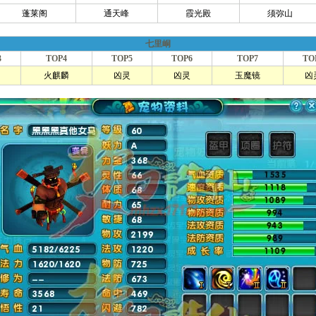
蓬莱阁
通天峰
霞光殿
须弥山
七里峒
3
TOP4
TOP5
TOP6
TOP7
TO
火麒麟
凶灵
凶灵
玉魔镜
凶