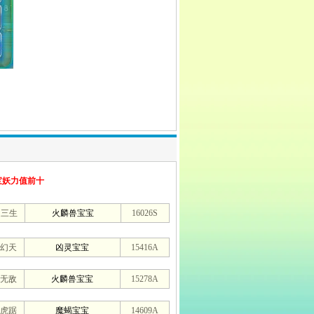
宝妖力值前十
定三生
火麟兽宝宝
16026S
幻天
凶灵宝宝
15416A
无敌
火麟兽宝宝
15278A
虎踞
魔蝎宝宝
14609A