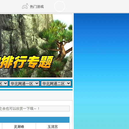
热门游戏
DNF
传奇4
剑网3旗舰版
新天龙八部
自由
诛仙世界
仙剑世界
之余也可以欣赏一下哦～！
灵犀峰
玉清宫