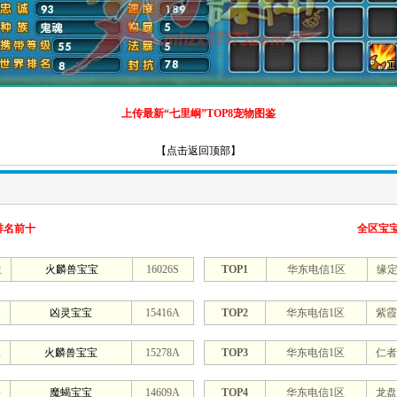
上传最新“七里峒”TOP8宠物图鉴
【点击返回顶部】
排名前十
全区宝
生
火麟兽宝宝
16026S
TOP1
华东电信1区
缘
天
凶灵宝宝
15416A
TOP2
华东电信1区
紫霞
敌
火麟兽宝宝
15278A
TOP3
华东电信1区
仁者
踞
魔蝎宝宝
14609A
TOP4
华东电信1区
龙盘