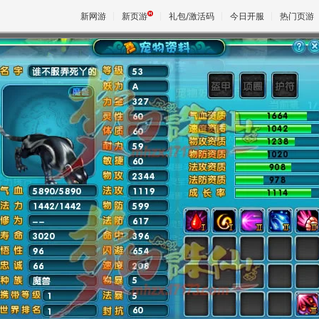
新网游
新页游
礼包/激活码
今日开服
热门页游
魔兽
天堂
王权与