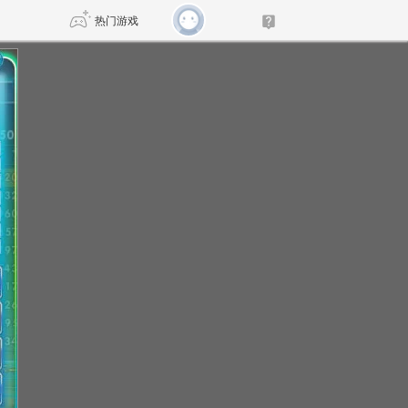
热门游戏
DNF
传奇4
剑网3旗舰版
新天龙八部
自由
诛仙世界
仙剑世界